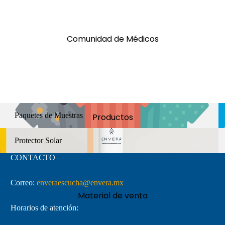
Comunidad de Médicos
Paquetes de Muestras
P
Paquetes de Muestras
Productos
Protector Solar
Te
Protector Solar
CONTACTO
Correo:
enveraescucha@envera.mx
Material de venta
Horarios de atención: