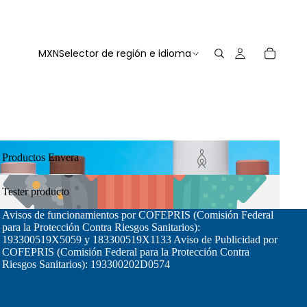
MXN
Selector de región e idioma
roductos Envera
Productos Envera
ster producto
Tester producto
Avisos de funcionamientos por COFEPRIS (Comisión Federal
para la Protección Contra Riesgos Sanitarios):
193300519X5059 y 183300519X1133 Aviso de Publicidad por
COFEPRIS (Comisión Federal para la Protección Contra
Riesgos Sanitarios): 193300202D0574